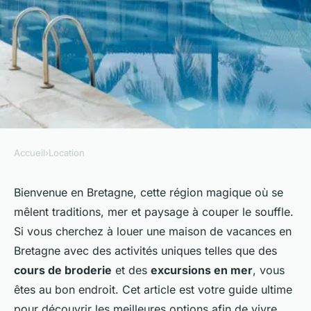
Accueil
›
Location
LOCATION
Où peut-on louer une maison
Bienvenue en Bretagne, cette région magique où se
mêlent traditions, mer et paysage à couper le souffle.
de vacances en Bretagne avec
Si vous cherchez à louer une maison de vacances en
des cours de broderie et des
Bretagne avec des activités uniques telles que des
excursions en mer?
cours de broderie
et des
excursions en mer
, vous
êtes au bon endroit. Cet article est votre guide ultime
Mohamed
•
27 juin 2024
•
8 min de lecture
pour découvrir les meilleures options afin de vivre