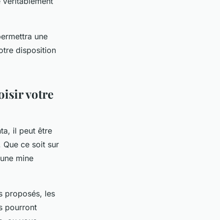
e véritablement
permettra une
tre disposition
isir votre
a, il peut être
. Que ce soit sur
 une mine
s proposés, les
s pourront