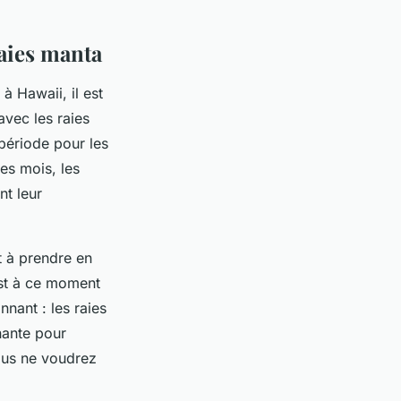
aies manta
à Hawaii, il est
avec les raies
 période pour les
es mois, les
nt leur
t à prendre en
est à ce moment
nnant : les raies
nante pour
vous ne voudrez