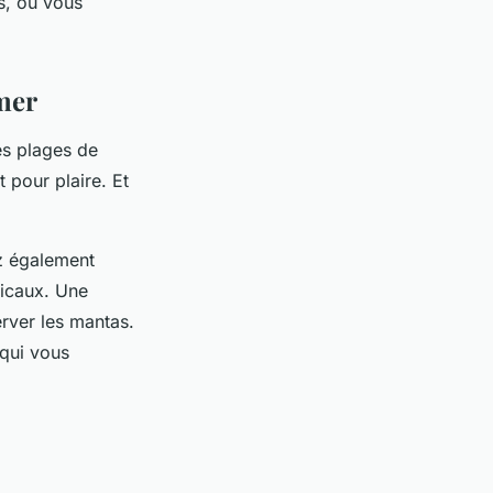
s, ou vous
 mer
es plages de
t pour plaire. Et
ez également
picaux. Une
rver les mantas.
 qui vous