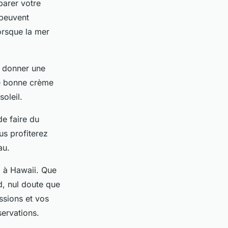
parer votre
 peuvent
orsque la mer
t donner une
ne bonne crème
oleil.
de faire du
us profiterez
au.
a à Hawaii. Que
d, nul doute que
ssions et vos
servations.