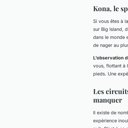
Mohamed
•
9 octobre 2024
•
6 min de lecture
Kona, le s
Si vous êtes à 
sur Big Island, 
dans le monde e
de nager au plu
L’observation 
vous, flottant à
pieds. Une expé
Les circui
manquer
Il existe de nom
expérience inoub