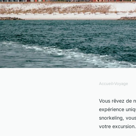
Accueil
›
Voyage
VOYAGE
Où pratiquer le sno
Vous rêvez de na
expérience uniq
des raies manta à H
snorkeling, vous
votre excursion.