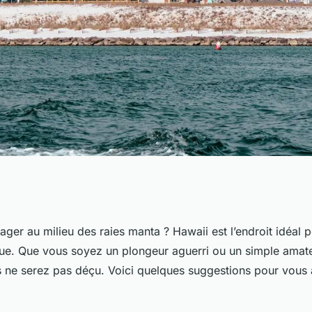
rkeling au milieu
ger au milieu des raies manta ? Hawaii est l’endroit idéal p
ue. Que vous soyez un plongeur aguerri ou un simple amat
awaii ?
 ne serez pas déçu. Voici quelques suggestions pour vous a