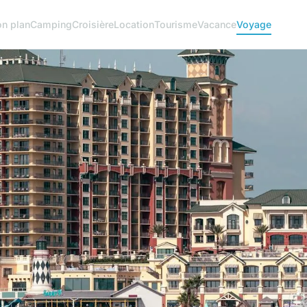
n plan
Camping
Croisière
Location
Tourisme
Vacance
Voyage