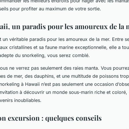
mander les meilleurs endroits pour nager avec les manta
eils pour profiter au maximum de votre sortie.
waii, un paradis pour les amoureux de la
st un véritable paradis pour les amoureux de la mer. Entre s
aux cristallines et sa faune marine exceptionnelle, elle a tou
 adepte du snorkeling, vous serez comblé.
 vous ne verrez pas seulement des raies manta. Vous pourr
tues de mer, des dauphins, et une multitude de poissons tro
norkeling à Hawaii n’est pas seulement une occasion d’obse
invitation à découvrir un monde sous-marin riche et coloré,
venirs inoubliables.
on excursion : quelques conseils