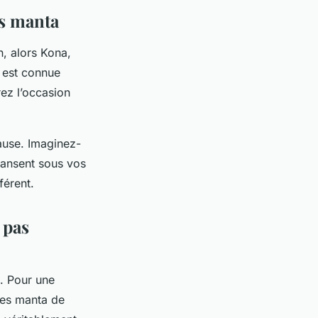
es manta
, alors Kona,
e est connue
ez l’occasion
cause. Imaginez-
 dansent sous vos
férent.
 pas
s. Pour une
ies manta de