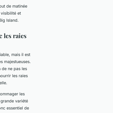
ébut de matinée
isibilité et
ig Island.
 les raies
able, mais il est
res majestueuses.
n de ne pas les
ourrir les raies
lle.
ndommager les
 grande variété
onc essentiel de